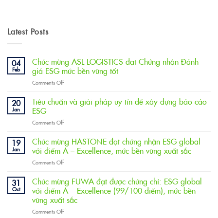
Latest Posts
Chúc mừng ASL LOGISTICS đạt Chứng nhận Đánh
04
Feb
giá ESG mức bền vững tốt
on
Comments Off
Chúc
mừng
Tiêu chuẩn và giải pháp uy tín để xây dựng báo cáo
20
ASL
Jan
ESG
LOGISTICS
on
Comments Off
đạt
Tiêu
Chứng
chuẩn
Chúc mừng HASTONE đạt chứng nhận ESG global
nhận
19
và
Đánh
Jan
với điểm A – Excellence, mức bền vững xuất sắc
giải
giá
on
Comments Off
pháp
ESG
Chúc
uy
mức
mừng
Chúc mừng FUWA đạt được chứng chỉ: ESG global
tín
31
bền
HASTONE
để
Oct
với điểm A – Excellence (99/100 điểm), mức bền
vững
đạt
xây
tốt
vững xuất sắc
chứng
dựng
on
Comments Off
nhận
báo