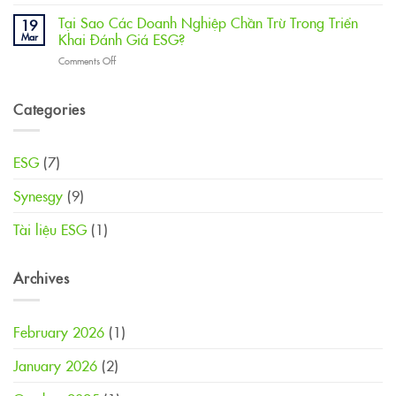
Chúc
ESG
cáo
mừng
global
Tại Sao Các Doanh Nghiệp Chần Trừ Trong Triển
ESG
19
FUWA
với
Mar
Khai Đánh Giá ESG?
đạt
điểm
on
Comments Off
được
A
Tại
chứng
–
Sao
chỉ:
Excellence,
Các
Categories
ESG
mức
Doanh
global
bền
Nghiệp
với
vững
Chần
điểm
xuất
ESG
(7)
Trừ
A
sắc
Trong
–
Synesgy
(9)
Triển
Excellence
Khai
(99/100
Đánh
Tài liệu ESG
(1)
điểm),
Giá
mức
ESG?
bền
vững
Archives
xuất
sắc
February 2026
(1)
January 2026
(2)