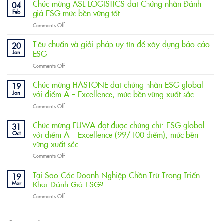
Chúc mừng ASL LOGISTICS đạt Chứng nhận Đánh
04
Feb
giá ESG mức bền vững tốt
on
Comments Off
Chúc
mừng
Tiêu chuẩn và giải pháp uy tín để xây dựng báo cáo
20
ASL
Jan
ESG
LOGISTICS
on
Comments Off
đạt
Tiêu
Chứng
chuẩn
Chúc mừng HASTONE đạt chứng nhận ESG global
nhận
19
và
Đánh
Jan
với điểm A – Excellence, mức bền vững xuất sắc
giải
giá
on
Comments Off
pháp
ESG
Chúc
uy
mức
mừng
Chúc mừng FUWA đạt được chứng chỉ: ESG global
tín
31
bền
HASTONE
để
Oct
với điểm A – Excellence (99/100 điểm), mức bền
vững
đạt
xây
tốt
vững xuất sắc
chứng
dựng
on
Comments Off
nhận
báo
Chúc
ESG
cáo
mừng
global
Tại Sao Các Doanh Nghiệp Chần Trừ Trong Triển
ESG
19
FUWA
với
Mar
Khai Đánh Giá ESG?
đạt
điểm
on
Comments Off
được
A
Tại
chứng
–
Sao
chỉ:
Excellence,
Các