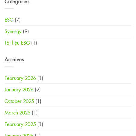
Categories
ESG
mức
Doanh
global
bền
Nghiệp
với
vững
Chần
điểm
xuất
ESG
(7)
Trừ
A
sắc
Trong
–
Synesgy
(9)
Triển
Excellence
Khai
(99/100
Đánh
Tài liệu ESG
(1)
điểm),
Giá
mức
ESG?
bền
vững
Archives
xuất
sắc
February 2026
(1)
January 2026
(2)
October 2025
(1)
March 2025
(1)
February 2025
(1)
January 2025
(1)