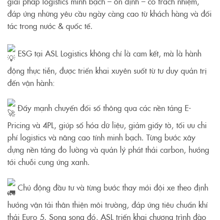
giải pháp logistics minh bạch – ổn định – có trách nhiệm,
đáp ứng những yêu cầu ngày càng cao từ khách hàng và đối
tác trong nước & quốc tế.
ESG tại ASL Logistics không chỉ là cam kết, mà là hành
động thực tiễn, được triển khai xuyên suốt từ tư duy quản trị
đến vận hành:
Đẩy mạnh chuyển đổi số thông qua các nền tảng E-
Pricing và 4PL, giúp số hóa dữ liệu, giảm giấy tờ, tối ưu chi
phí logistics và nâng cao tính minh bạch. Từng bước xây
dựng nền tảng đo lường và quản lý phát thải carbon, hướng
tới chuỗi cung ứng xanh.
Chủ động đầu tư và từng bước thay mới đội xe theo định
hướng vận tải thân thiện môi trường, đáp ứng tiêu chuẩn khí
thải Euro 5. Song song đó, ASL triển khai chương trình đào